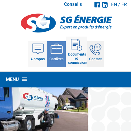
Conseils
EN
/
FR
Documents
et
À propos
Carrières
Contact
soumissions
MENU