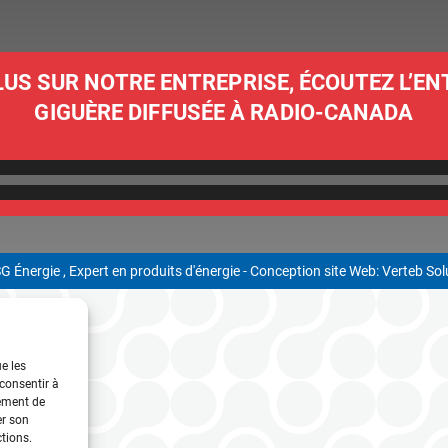
LUS SUR NOTRE ENTREPRISE, ÉCOUTEZ L’EN
GIGUÈRE DIFFUSÉE À RADIO-CANADA
LECTEUR
AUDIO
G Énergie , Expert en produits d'énergie -
Conception site Web: Verteb So
ue les
 consentir à
tement de
er son
ctions.