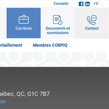
Conseils
FR
Carrières
Documents et
Contact
soumissions
vitaillement
Membres CORPIQ
uébec
, QC
,
G1C 7B7
om