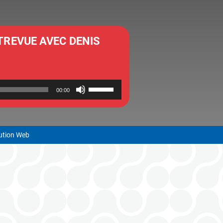
TREVUE AVEC DENIS
UTILISEZ
00:00
LES
FLÈCHES
HAUT/BAS
lution Web
POUR
AUGMENTER
OU
DIMINUER
LE
VOLUME.